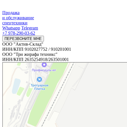
Продажа
и обслуживание
спецтехники
Whatsapp
Telegram
+7 978-290-03-62
ПЕРЕЗВОНИТЕ МНЕ
ООО "Актив-Склад"
ИНН/КПП 9102027752 / 910201001
ООО "Три жирафа техникс"
ИНН/КПП 2635254918/263501001
Актив-Склад
Складское оборудование в Симферополе
Дорожно-строительная техника в Симферополе