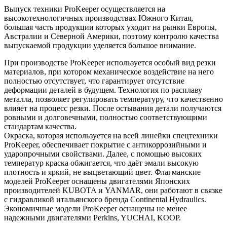
Выпуск техники ProKeeper осуществляется на
высокотехнологичных производствах Южного Китая,
большая часть продукции которых уходит на рынки Европы,
Австралии и Северной Америки, поэтому контролю качества
выпускаемой продукции уделяется большое внимание.
При производстве ProKeeper используется особый вид резки
материалов, при котором механическое воздействие на него
полностью отсутствует, что гарантирует отсутствие
деформации деталей в будущем. Технология по расплаву
металла, позволяет регулировать температуру, что качественно
влияет на процесс резки. После остывания детали получаются
ровными и долговечными, полностью соответствующими
стандартам качества.
Окраска, которая используется на всей линейки спецтехники
ProKeeper, обеспечивает покрытие с антикоррозийными и
ударопрочными свойствами. Далее, с помощью высоких
температур краска обжигается, что даёт эмали высокую
плотность и яркий, не выцветающий цвет. Флагманские
моделей ProKeeper оснащены двигателями Японских
производителей KUBOTA и YANMAR, они работают в связке
с гидравликой итальянского бренда Continental Hydraulics.
Экономичные модели ProKeeper оснащены не менее
надежными двигателями Perkins, YUCHAI, KOOP.